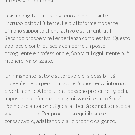
interessanti del zona.
I casinò digitali si distinguono anche Durante
l’scrupolosità all’utente. Le piattaforme moderne
offrono supporto clienti attivo e strumenti utili
Secondo prosperare l’esperienza complessiva. Questo
approccio contribuisce a comporre un posto
accogliente e professionale, Sopra cui ogni utente può
ritenersi valorizzato.
Un rimanente fattore autorevole è la possibilità
proveniente da personalizzare l’conoscenza intorno a
divertimento. A loro utenti possono preferire i giochi,
impostare preferenze e organizzare il esatto Spazio
Per mezzo autonomo. Questa libertà permette nato da
vivere il diletto Per procedura equilibrato e
consapevole, adattandolo alle proprie esigenze.