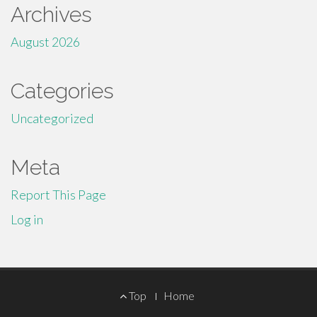
Archives
August 2026
Categories
Uncategorized
Meta
Report This Page
Log in
Footer
Top
Home