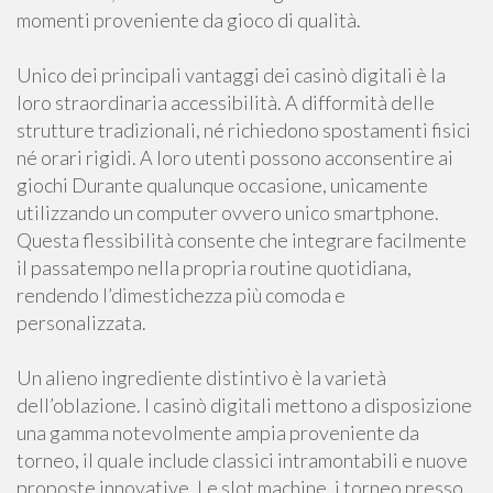
momenti proveniente da gioco di qualità.
Unico dei principali vantaggi dei casinò digitali è la
loro straordinaria accessibilità. A difformità delle
strutture tradizionali, né richiedono spostamenti fisici
né orari rigidi. A loro utenti possono acconsentire ai
giochi Durante qualunque occasione, unicamente
utilizzando un computer ovvero unico smartphone.
Questa flessibilità consente che integrare facilmente
il passatempo nella propria routine quotidiana,
rendendo l’dimestichezza più comoda e
personalizzata.
Un alieno ingrediente distintivo è la varietà
dell’oblazione. I casinò digitali mettono a disposizione
una gamma notevolmente ampia proveniente da
torneo, il quale include classici intramontabili e nuove
proposte innovative. Le slot machine, i torneo presso