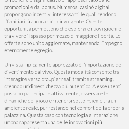
promozioni e dai bonus. Numerosi casinò digitali
propongono incentivi interessanti le quali rendono
l’familiarità ancora più coinvolgente. Queste
opportunità permettono che esplorare nuovi giochi e
tra vivere il spasso per mezzo di maggiore libertà. Le
offerte sono unito aggiornate, mantenendo l’impegno
eternamente egregio.
Un vista Tipicamente apprezzato è l’importazione del
divertimento dal vivo. Questa modalità consente tra
interagire verso croupier reali tramite streaming,
creando un’dimestichezza più autentica. A esse utenti
possono partecipare attivamente, osservare le
dinamiche del gioco e ritenersi sottoinsieme tra un
ambiente reale, pur restando nel comfort della propria
palazzina. Questa caso con tecnologia e interazione
umana rappresenta una delle innovazioni più